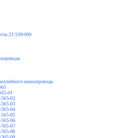
нты 21-539-000
нопровода
троллейного шинопровода
565
565-01
-565-02
-565-03
-565-04
-565-05
-565-06
-565-07
-565-08
-565-09