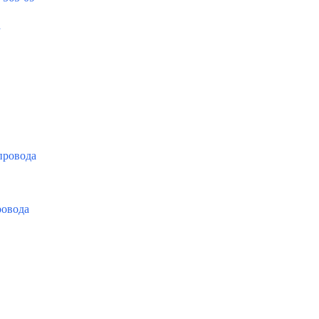
а
провода
ровода