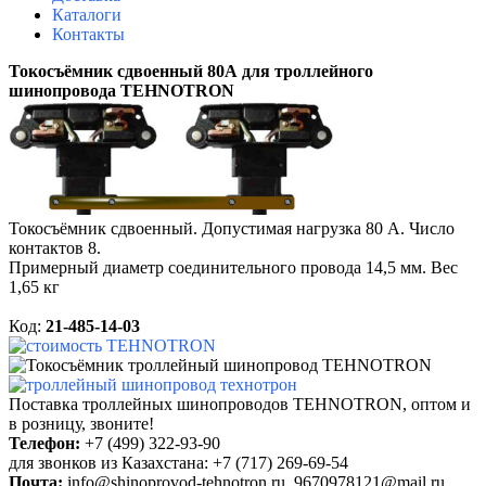
Каталоги
Контакты
Токосъёмник сдвоенный 80А для троллейного
шинопровода TEHNOTRON
Токосъёмник сдвоенный
. Допустимая нагрузка 80 А.
Число
контактов 8.
Примерный
диаметр
соединительного
провода 14,5 мм.
Вес
1,65 кг
Код:
21-485-14-03
Поставка троллейных шинопроводов TEHNOTRON, о
птом и
в розницу, звоните!
Телефон:
+7 (499) 322-93-90
для звонков из Казахстана: +7 (717) 269-69-54
Почта:
info@shinoprovod-tehnotron.ru,
9670978121@mail.ru