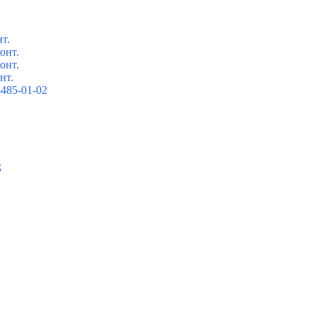
т.
онт.
онт.
нт.
485-01-02
Б