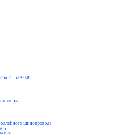
нты 21-539-000
нопровода
троллейного шинопровода
565
565-01