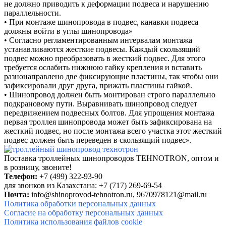
не должно приводить к
деформации подвеса и нарушению
параллельности.
•
При монтаже шинопровода в подвес, канавки подвеса
должны войти в углы
шинопровода»
•
Согласно регламентированным интервалам монтажа
устанавливаются жесткие
подвесы. Каждый скользящий
подвес можно преобразовать в жесткий подвес. Для
этого
требуется ослабить нижнюю гайку крепления и вставить
разнонаправлено две
фиксирующие пластины, так чтобы они
зафиксировали друг друга, прижать пластины
гайкой.
•
Шинопровод должен быть монтирован строго параллельно
подкрановому пути.
Выравнивать шинопровод следует
передвижением подвесных болтов. Для
упрощения монтажа
первая троллея шинопровода может быть зафиксирована на
жесткий подвес, но после монтажа всего участка этот жесткий
подвес должен быть
переведен в скользящий подвес».
Поставка троллейных шинопроводов TEHNOTRON, о
птом и
в розницу, звоните!
Телефон:
+7 (499) 322-93-90
для звонков из Казахстана: +7 (717) 269-69-54
Почта:
info@shinoprovod-tehnotron.ru,
9670978121@mail.ru
Политика обработки персональных данных
Согласие на обработку персональных данных
Политика использования файлов cookie