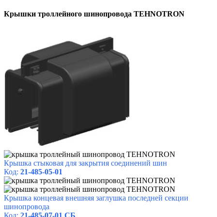
Крышки троллейного шинопровода TEHNOTRON
Крышка стыковая д
ля закрытия соединений
шин
Код:
21-485-05-01
Крышка концевая в
нешняя заглушка последней
секции
шинопровода
Код:
21-485-07-01 СБ